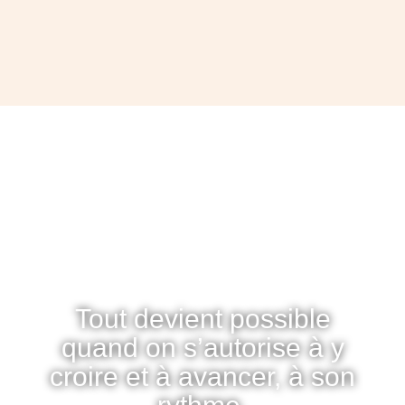
Tout devient possible
quand on s’autorise à y
croire et à avancer, à son