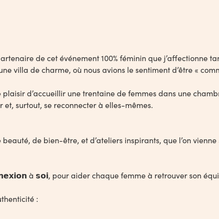
e partenaire de cet événement 100% féminin que j’affectionne ta
s une villa de charme, où nous avions le sentiment d’être « com
 le plaisir d’accueillir une trentaine de femmes dans une cha
ter et, surtout, se reconnecter à elles-mêmes.
beauté, de bien-être, et d’ateliers inspirants, que l’on vienne
𝗲𝘅𝗶𝗼𝗻 à 𝘀𝗼𝗶, pour aider chaque femme à retrouver son équi
thenticité :