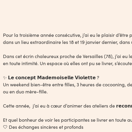
Pour la troisième année consécutive, j’ai eu le plaisir d’êtr
dans un lieu extraordinaire les 18 et 19 janvier dernier, dan
Dans cet écrin chaleureux proche de Versailles (78), j’ai eu
en toute intimité. Un espace où elles ont pu se livrer, s’écou
✨ 𝗟𝗲 𝗰𝗼𝗻𝗰𝗲𝗽𝘁 𝗠𝗮𝗱𝗲𝗺𝗼𝗶𝘀𝗲𝗹𝗹𝗲 𝗩𝗶𝗼𝗹𝗲𝘁𝘁𝗲 ?
Un weekend bien-être entre filles, 3 heures de cocooning, de 
ou en duo mère-fille.
Cette année, j’ai eu à cœur d’animer des ateliers de 𝗿𝗲𝗰𝗼𝗻
Et quel bonheur de voir les participantes se livrer en toute au
🤍 Des échanges sincères et profonds