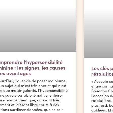
mprendre l’hypersensibilité
inine : les signes, les causes
Les clés 
 les avantages
résolutio
urd’hui, j’ai envie de poser ma plume
« Accepte ce 
un sujet qui m’est très cher et qui n’est
et aie confi
e que ma singularité, l’hypersensibilité
Bouddha Cha
 me savais sensible, émotive, entière,
l’occasion 
relle et authentique, agissant très
résolutions.
ement et laissant libre cours à des
plus tard, b
tions surdimensionnées, que ce soit
oubliées. Et 