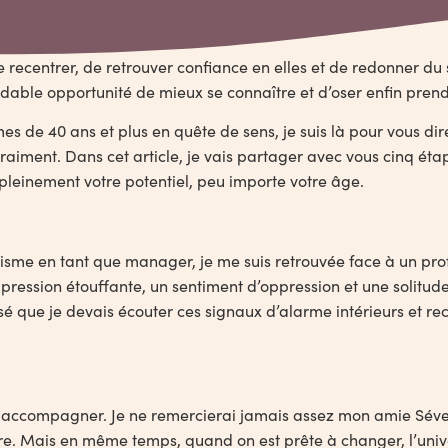
ecentrer, de retrouver confiance en elles et de redonner du s
midable opportunité de mieux se connaître et d’oser enfin pren
es de 40 ans et plus en quête de sens, je suis là pour vous dire
 vraiment. Dans cet article, je vais partager avec vous cinq ét
leinement votre potentiel, peu importe votre âge.
tourisme en tant que manager, je me suis retrouvée face à un p
 pression étouffante, un sentiment d’oppression et une solitud
isé que je devais écouter ces signaux d’alarme intérieurs et re
ire accompagner. Je ne remercierai jamais assez mon amie Sév
e. Mais en même temps, quand on est prête à changer, l’unive