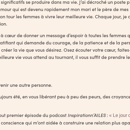
gnificatifs se produire dans ma vie. J’ai décroché un poste pl
l’amour qui est devenu rapidement mon mari et le père de mes en
our les femmes à vivre leur meilleure vie. Chaque jour, je c
ion.
j’ai à cœur de donner un message d’espoir à toutes les femmes q
atifiant qui demande du courage, de la patience et de la pe
 créer la vie que vous désirez. Osez écouter votre cœur, faite
leure vie vous attend au tournant, il vous suffit de prendre le
venir une autre personne.
oujours été, en vous libérant peu à peu des peurs, des croyanc
Inspirationn’AILES
e tout premier épisode du podcast
:
« Le jour 
e conscience qui m’ont aidée à construire une relation plus 