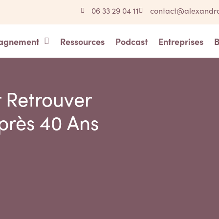
06 33 29 04 11
contact@alexandra
agnement
Ressources
Podcast
Entreprises
B
r Retrouver
près 40 Ans